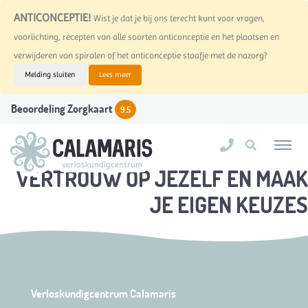
ANTICONCEPTIE!
Wist je dat je bij ons terecht kunt voor vragen,
voorlichting, recepten van alle soorten anticonceptie en het plaatsen en
verwijderen van spiralen of het anticonceptie staafje met de nazorg?
Melding sluiten
Lees meer
Beoordeling Zorgkaart
9.5
VERTROUW OP JEZELF EN MAAK
JE EIGEN KEUZES
Verloskundigcentrum Calamaris