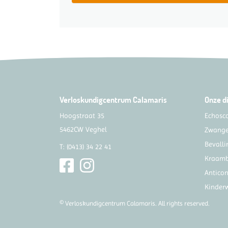
Verloskundigcentrum Calamaris
Onze d
Hoogstraat 35
Echosc
5462CW Veghel
Zwange
Bevalli
T:
(0413) 34 22 41
Kraam
Anticon
Kinder
© Verloskundigcentrum Calamaris. All rights reserved.