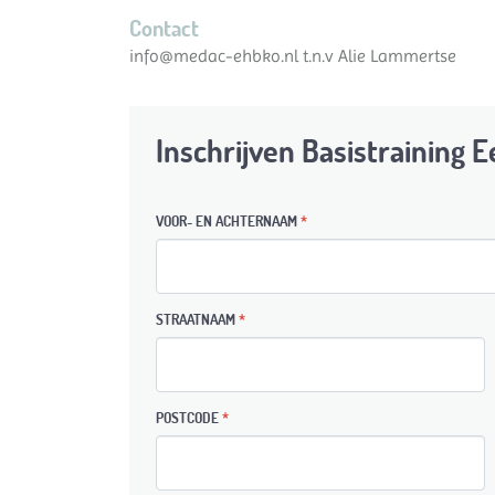
Contact
info@medac-ehbko.nl t.n.v Alie Lammertse
Inschrijven Basistraining 
VOOR- EN ACHTERNAAM
*
STRAATNAAM
*
POSTCODE
*