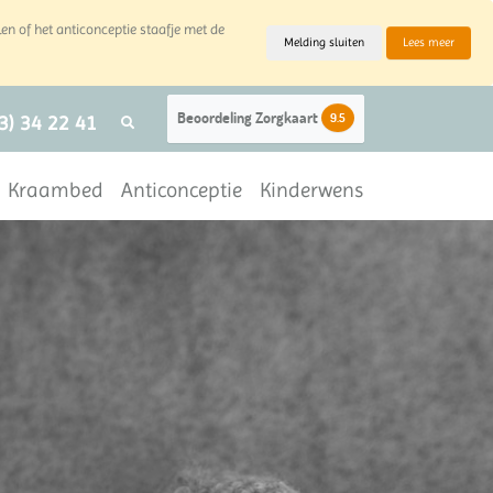
len of het anticonceptie staafje met de
Melding sluiten
Lees meer
Beoordeling Zorgkaart
9.5
3) 34 22 41
Kraambed
Anticonceptie
Kinderwens