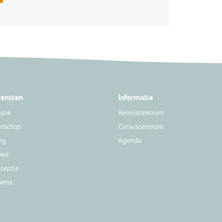
iensten
Informatie
opie
Kenniscentrum
rschap
Cursuscentrum
ng
Agenda
bed
ceptie
wens